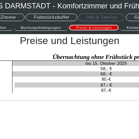
 DARMSTADT - Komfortzimmer und Früh
 Zimmer
Frühstücksbuffet
Info & Service
G
hen
Buchungsbedingungen
Preise & Leistungen
Kontak
Preise und Leistungen
Übernachtung ohne Frühstück p
bis 15. Oktober 2025
58,- €
68,- €
80,-€
87,- €
87,-€