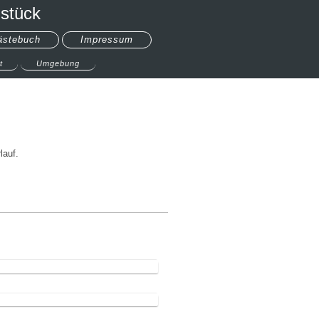
stück
ästebuch
Impressum
t
Umgebung
lauf.