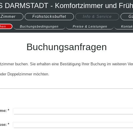
 DARMSTADT - Komfortzimmer und Früh
 Zimmer
Frühstücksbuffet
Info & Service
G
hen
Buchungsbedingungen
Preise & Leistungen
Kontak
Buchungsanfragen
zimmer buchen. Sie erhalten eine Bestätigung Ihrer Buchung im weiteren Ver
- oder Doppelzimmer möchten.
me:
*
sse:
*