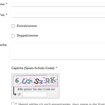
sse:
*
Fax:
*
Einzelzimmer
Doppelzimmer
sche:
Captcha (Spam-Schutz-Code): *
Bitte geben Sie den Code ein
↺
*
Hiermit erkläre ich mich einverstanden, dass meine in das Kon